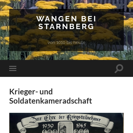
WANGEN BEI
STARNBERG
von 1010 bis heute
Suchfe
Mobile-
ein-/a
Menü
ein-/ausblenden
Krieger- und
Soldatenkameradschaft