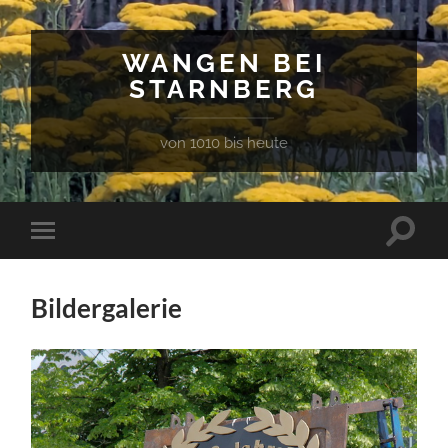
WANGEN BEI
STARNBERG
von 1010 bis heute
Suchfe
Mobile-
ein-/a
Menü
ein-/ausblenden
Bildergalerie