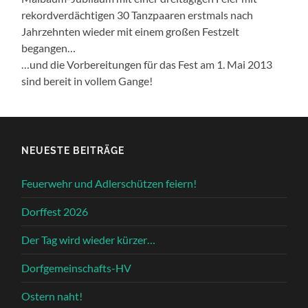
rekordverdächtigen 30 Tanzpaaren erstmals nach
Jahrzehnten wieder mit einem großen Festzelt
begangen…
…und die Vorbereitungen für das Fest am 1. Mai 2013
sind bereit in vollem Gange!
NEUESTE BEITRÄGE
Feuerwehr und Adlerschützen feiern!
Dorffest 2026
Der Tag wird wieder kürzer…
Dorfgemeinschafts-HV
Ostern naht!