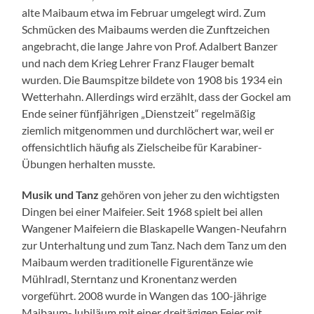
alte Maibaum etwa im Februar umgelegt wird. Zum
Schmücken des Maibaums werden die Zunftzeichen
angebracht, die lange Jahre von Prof. Adalbert Banzer
und nach dem Krieg Lehrer Franz Flauger bemalt
wurden. Die Baumspitze bildete von 1908 bis 1934 ein
Wetterhahn. Allerdings wird erzählt, dass der Gockel am
Ende seiner fünfjährigen „Dienstzeit“ regelmäßig
ziemlich mitgenommen und durchlöchert war, weil er
offensichtlich häufig als Zielscheibe für Karabiner-
Übungen herhalten musste.
Musik und Tanz
gehören von jeher zu den wichtigsten
Dingen bei einer Maifeier. Seit 1968 spielt bei allen
Wangener Maifeiern die Blaskapelle Wangen-Neufahrn
zur Unterhaltung und zum Tanz. Nach dem Tanz um den
Maibaum werden traditionelle Figurentänze wie
Mühlradl, Sterntanz und Kronentanz werden
vorgeführt. 2008 wurde in Wangen das 100-jährige
Maibaum-Jubiläum mit einer dreitägigen Feier mit