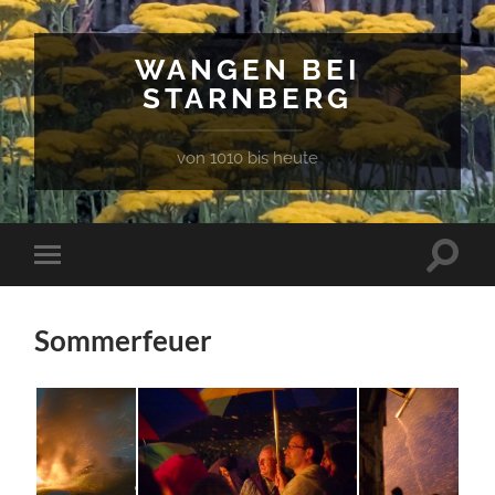
WANGEN BEI
STARNBERG
von 1010 bis heute
Suchfe
Mobile-
ein-/a
Menü
ein-/ausblenden
Sommerfeuer