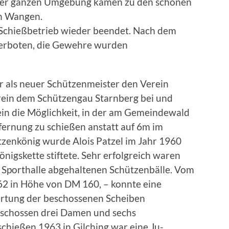
der ganzen Umge­bung kamen zu den schönen
ch Wangen.
 Schießbetrieb wieder beendet. Nach dem
verboten, die Gewehre wurden
r als neuer Schützenmeister den Verein
erein dem Schützengau Starnberg bei und
in die Möglichkeit, in der am Gemeindewald
fernung zu schießen anstatt auf 6m im
­zenkönig wurde Alois Patzel im Jahr 1960
önigskette stiftete. Sehr erfolgreich waren
en Sporthalle abgehaltenen Schützenbälle. Vom
62 in Höhe von
DM 160, – konnte eine
rtung der beschossenen Scheiben
t schossen drei Damen und sechs
chießen 1963 in Gilching war eine Ju­