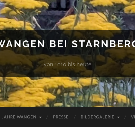
WANGEN BEI STARNBER
von 1010 bis heute
0 JAHRE WANGEN
PRESSE
BILDERGALERIE
V