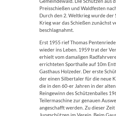
Gemeindewald. Die Schützen aus 
Preisschie­ßen und Waldfesten na
Durch den 2. Weltkrieg wurde der
Krieg war das Schießen zunächst 
beschlagnahmt.
Erst 1955 rief Thomas Pen­tenriede
wieder ins Leben. 1959 trat der V
erhielt vom damaligen Radfahrvere
errichteten Sporthalle auf 10m Ent
Gasthaus Holzeder. Der erste Schüt
der einen Silbertaler für die neue K
die in den 60-er Jahren in der alt
Reingewinn des Schützenballes 19
Teilermaschine zur genauen Auswe
angeschafft werden. Zu dieser Zei
Jungschützen im Verein. Beim Gau­s