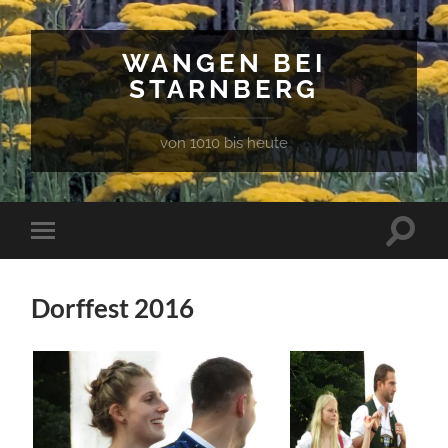
WANGEN BEI
STARNBERG
von 1010 bis heute
Suchfe
Mobile-
ein-/a
Menü
ein-/ausblenden
Dorffest 2016