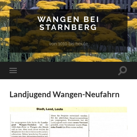
WANGEN BEI
STARNBERG
von 1010 bis heute
Suchfe
Mobile-
ein-/a
Menü
ein-/ausblenden
Landjugend Wangen-Neufahrn