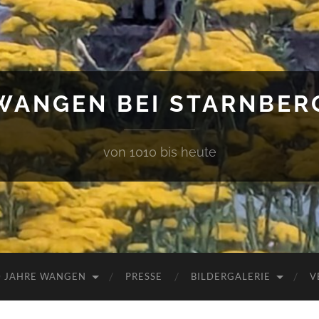
WANGEN BEI STARNBER
von 1010 bis heute
0 JAHRE WANGEN
PRESSE
BILDERGALERIE
V