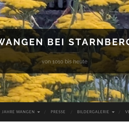
WANGEN BEI STARNBER
von 1010 bis heute
0 JAHRE WANGEN
PRESSE
BILDERGALERIE
V