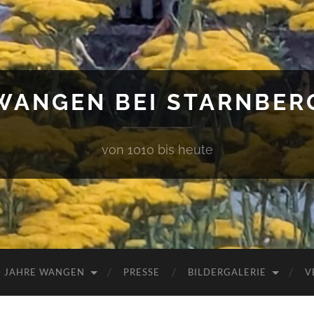
WANGEN BEI STARNBER
von 1010 bis heute
0 JAHRE WANGEN
PRESSE
BILDERGALERIE
V