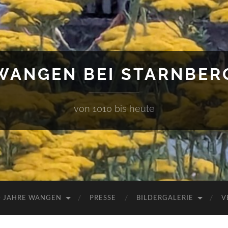
WANGEN BEI STARNBER
von 1010 bis heute
0 JAHRE WANGEN
PRESSE
BILDERGALERIE
V