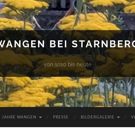
WANGEN BEI STARNBER
von 1010 bis heute
0 JAHRE WANGEN
PRESSE
BILDERGALERIE
V