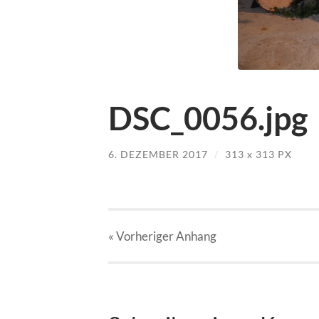
DSC_0056.jpg
6. DEZEMBER 2017
/
313
x
313 PX
« Vorheriger
Anhang