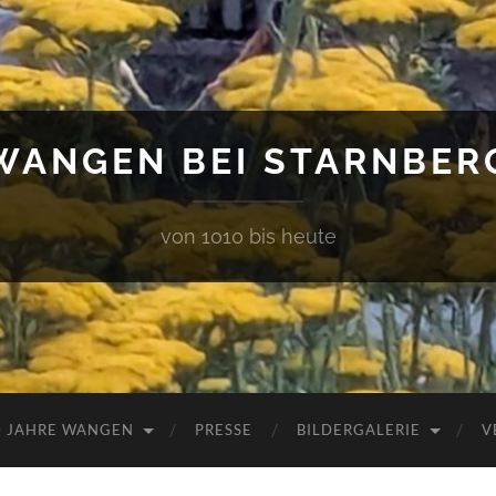
WANGEN BEI STARNBER
von 1010 bis heute
0 JAHRE WANGEN
PRESSE
BILDERGALERIE
V