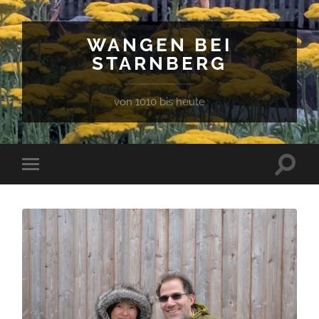
WANGEN BEI
STARNBERG
von 1010 bis heute
Suchfe
Mobile-
ein-/a
Menü
ein-/ausblenden