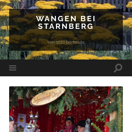
WANGEN BEI
STARNBERG
von 1010 bis heute
Suchfe
Mobile-
ein-/a
Menü
ein-/ausblenden