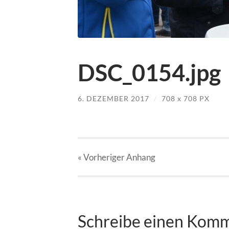
DSC_0154.jpg
6. DEZEMBER 2017
/
708
x
708 PX
« Vorheriger
Anhang
Schreibe einen Kom