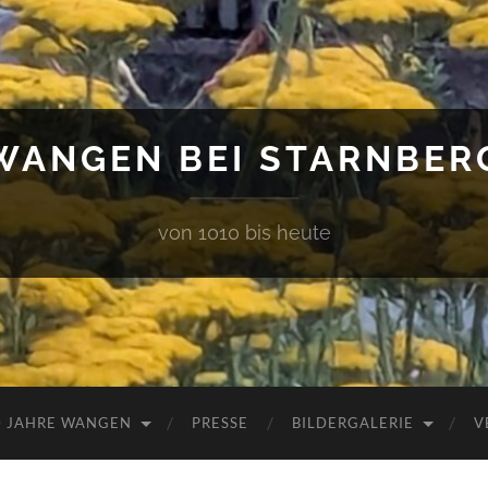
WANGEN BEI STARNBER
von 1010 bis heute
0 JAHRE WANGEN
PRESSE
BILDERGALERIE
V