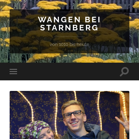
WANGEN BEI
STARNBERG
von 1010 bis heute
Suchfe
Mobile-
ein-/a
Menü
ein-/ausblenden