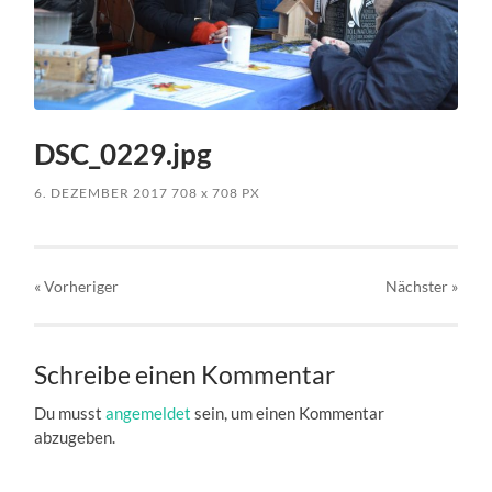
DSC_0229.jpg
6. DEZEMBER 2017
708
x
708 PX
« Vorheriger
Nächster
»
Schreibe einen Kommentar
Du musst
angemeldet
sein, um einen Kommentar
abzugeben.