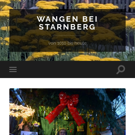
WANGEN BEI
STARNBERG
von 1010 bis heute
Suchfe
Mobile-
ein-/a
Menü
ein-/ausblenden