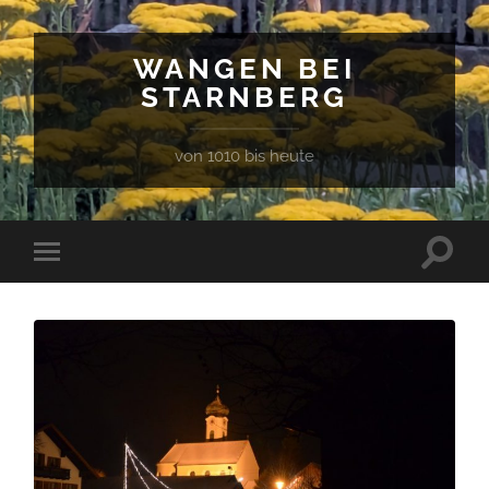
WANGEN BEI
STARNBERG
von 1010 bis heute
Suchfe
Mobile-
ein-/a
Menü
ein-/ausblenden