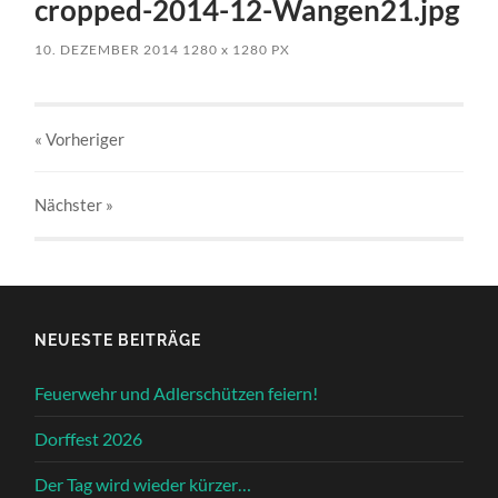
cropped-2014-12-Wangen21.jpg
10. DEZEMBER 2014
1280
x
1280 PX
« Vorheriger
Nächster
»
NEUESTE BEITRÄGE
Feuerwehr und Adlerschützen feiern!
Dorffest 2026
Der Tag wird wieder kürzer…