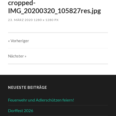
cropped-
IMG_20200320_105827res.jpg
23. MÄRZ 2020
1280
x
1280 PX
« Vorheriger
Nächster
»
NEUESTE BEITRÄGE
Feuerwehr und Adlerschützen feiern!
Dorffest 2026