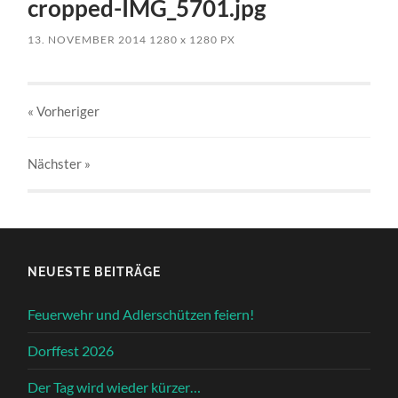
cropped-IMG_5701.jpg
13. NOVEMBER 2014
1280
x
1280 PX
« Vorheriger
Nächster
»
NEUESTE BEITRÄGE
Feuerwehr und Adlerschützen feiern!
Dorffest 2026
Der Tag wird wieder kürzer…