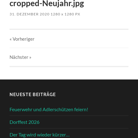
cropped-Neujahr.jpg
31. DEZEMBER 2020
1280
x
1280 PX
« Vorheriger
Nächster
»
NEUESTE BEITRÄGE
Feuerwehr und Adlerschützen feiern!
Dorffest 2026
Der Tag wird wieder kürzer…