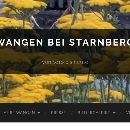
WANGEN BEI STARNBER
von 1010 bis heute
0 JAHRE WANGEN
PRESSE
BILDERGALERIE
V