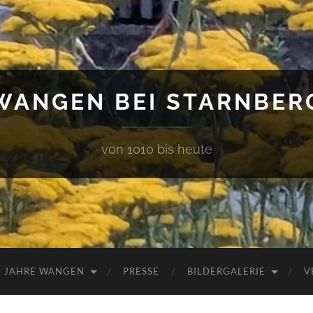
WANGEN BEI STARNBER
von 1010 bis heute
0 JAHRE WANGEN
PRESSE
BILDERGALERIE
V