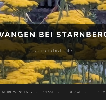
WANGEN BEI STARNBER
von 1010 bis heute
0 JAHRE WANGEN
PRESSE
BILDERGALERIE
V