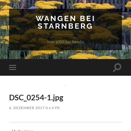
WANGEN BEI
STARNBERG
von 1010 bis heute
Suchfe
Mobile-
ein-/a
Menü
ein-/ausblenden
DSC_0254-1.jpg
6. DEZEMBER 2017
0
x
0 PX