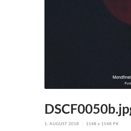
DSCF0050b.jp
1. AUGUST 2018
/
1548
x
1548 PX