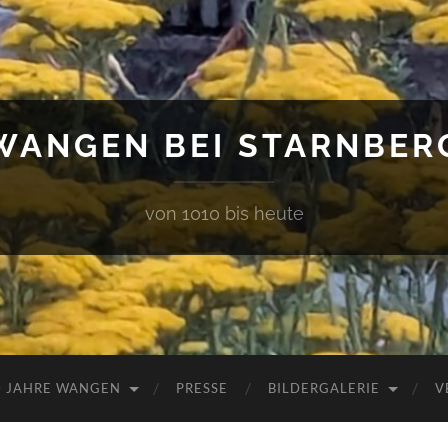
WANGEN BEI STARNBER
von 1010 bis heute
0 JAHRE WANGEN
PRESSE
BILDERGALERIE
V