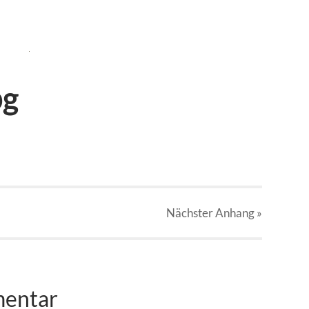
pg
Nächster
Anhang
»
mentar