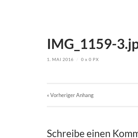
IMG_1159-3.j
1. MAI 2016
/
0
x
0 PX
« Vorheriger
Anhang
Schreibe einen Kom