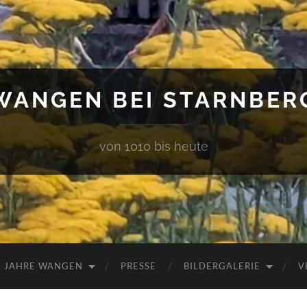
WANGEN BEI STARNBER
von 1010 bis heute
0 JAHRE WANGEN
PRESSE
BILDERGALERIE
V