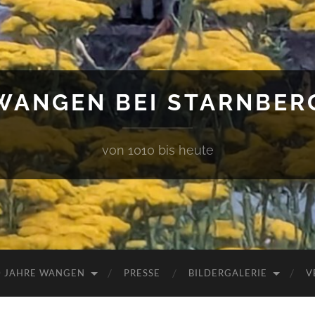
WANGEN BEI STARNBER
von 1010 bis heute
0 JAHRE WANGEN
PRESSE
BILDERGALERIE
V