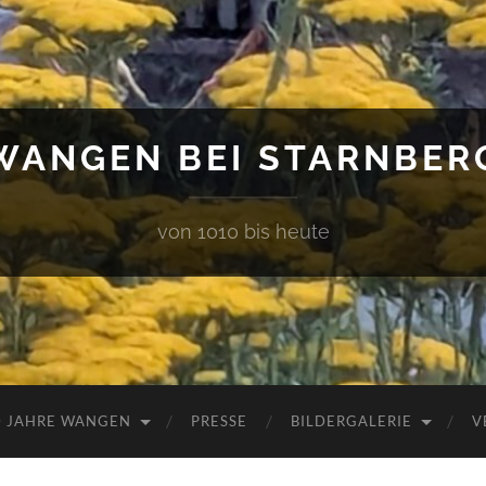
WANGEN BEI STARNBER
von 1010 bis heute
0 JAHRE WANGEN
PRESSE
BILDERGALERIE
V