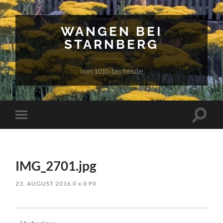
WANGEN BEI
STARNBERG
von 1010 bis heute
Suchfe
Mobile-
ein-/a
Menü
ein-/ausblenden
IMG_2701.jpg
23. AUGUST 2016
0
x
0 PX