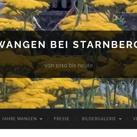
WANGEN BEI STARNBER
von 1010 bis heute
0 JAHRE WANGEN
PRESSE
BILDERGALERIE
V