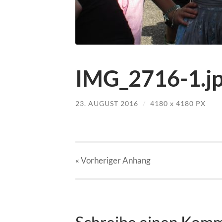
IMG_2716-1.j
23. AUGUST 2016
/
4180
x
4180 PX
« Vorheriger
Anhang