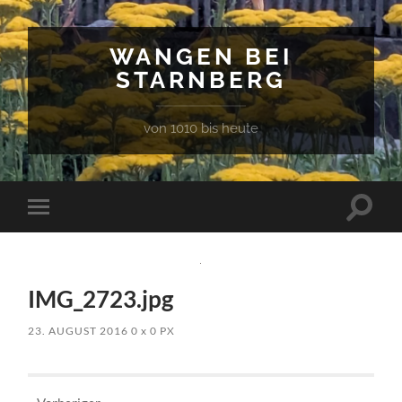
WANGEN BEI
STARNBERG
von 1010 bis heute
Suchfe
Mobile-
ein-/a
Menü
ein-/ausblenden
IMG_2723.jpg
23. AUGUST 2016
0
x
0 PX