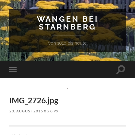
WANGEN BEI
STARNBERG
von 1010 bis heute
Suchfe
Mobile-
ein-/a
Menü
ein-/ausblenden
IMG_2726.jpg
23. AUGUST 2016
0
x
0 PX