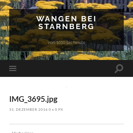
WANGEN BEI
STARNBERG
von 1010 bis heute
Suchfe
Mobile-
ein-/a
Menü
ein-/ausblenden
IMG_3695.jpg
31. DEZEMBER 2016
0
x
0 PX