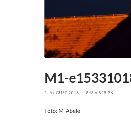
M1-e15331018
1. AUGUST 2018
/
848
x
848 PX
Foto: M. Abele