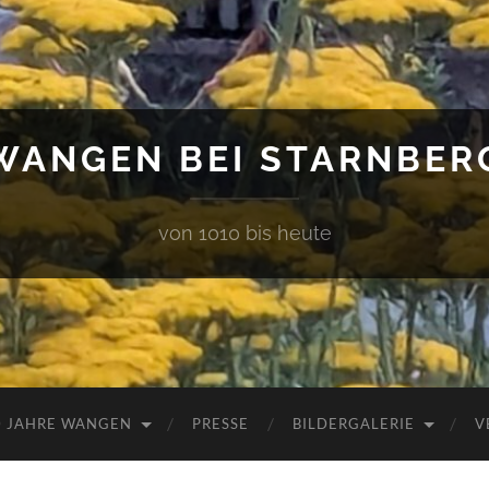
WANGEN BEI STARNBER
von 1010 bis heute
0 JAHRE WANGEN
PRESSE
BILDERGALERIE
V