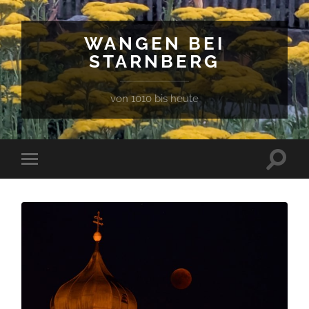
WANGEN BEI
STARNBERG
von 1010 bis heute
Suchfe
Mobile-
ein-/a
Menü
ein-/ausblenden