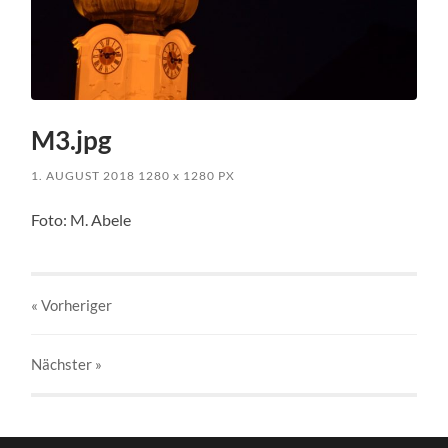
M3.jpg
1. AUGUST 2018
1280
x
1280 PX
Foto: M. Abele
« Vorheriger
Nächster
»