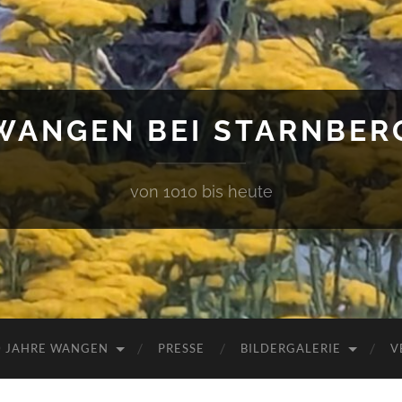
WANGEN BEI STARNBER
von 1010 bis heute
0 JAHRE WANGEN
PRESSE
BILDERGALERIE
V