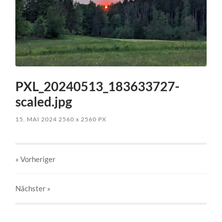
PXL_20240513_183633727-
scaled.jpg
15. MAI 2024
2560
x
2560 PX
« Vorheriger
Nächster
»