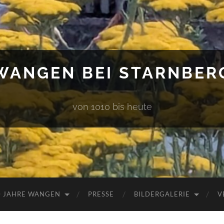
WANGEN BEI STARNBER
von 1010 bis heute
0 JAHRE WANGEN
PRESSE
BILDERGALERIE
V