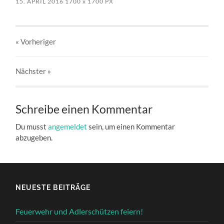
15. APRIL 2016
1700
x
1700 PX
« Vorheriger
Nächster
»
Schreibe einen Kommentar
Du musst
angemeldet
sein, um einen Kommentar
abzugeben.
NEUESTE BEITRÄGE
Feuerwehr und Adlerschützen feiern!