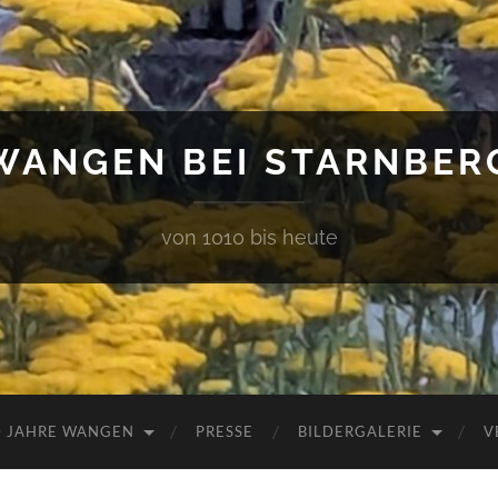
WANGEN BEI STARNBER
von 1010 bis heute
0 JAHRE WANGEN
PRESSE
BILDERGALERIE
V