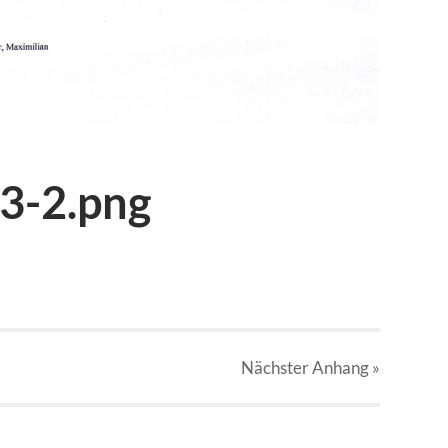
3-2.png
Nächster
Anhang
»