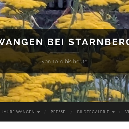
WANGEN BEI STARNBER
von 1010 bis heute
0 JAHRE WANGEN
PRESSE
BILDERGALERIE
V