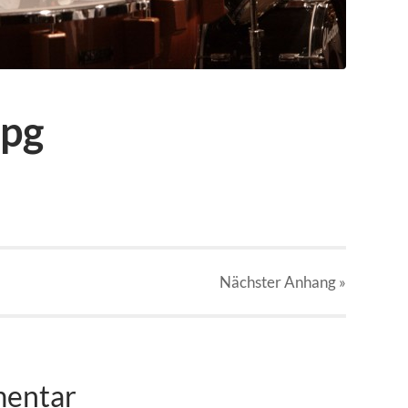
jpg
Nächster
Anhang
»
mentar