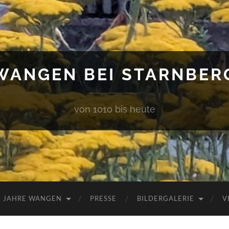
WANGEN BEI STARNBER
von 1010 bis heute
0 JAHRE WANGEN
PRESSE
BILDERGALERIE
V