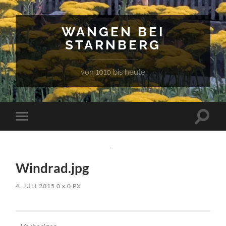
WANGEN BEI
STARNBERG
von 1010 bis heute
Suchfe
Mobile-
ein-/a
Menü
ein-/ausblenden
Windrad.jpg
4. JULI 2015
0
x
0 PX