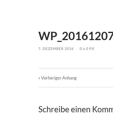
WP_20161207_
7. DEZEMBER 2016
/
0
x
0 PX
« Vorheriger
Anhang
Schreibe einen Kom