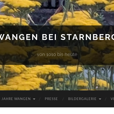
WANGEN BEI STARNBER
von 1010 bis heute
0 JAHRE WANGEN
PRESSE
BILDERGALERIE
V