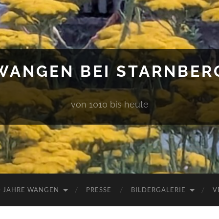
WANGEN BEI STARNBER
von 1010 bis heute
0 JAHRE WANGEN
PRESSE
BILDERGALERIE
V