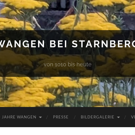
WANGEN BEI STARNBER
von 1010 bis heute
0 JAHRE WANGEN
PRESSE
BILDERGALERIE
V